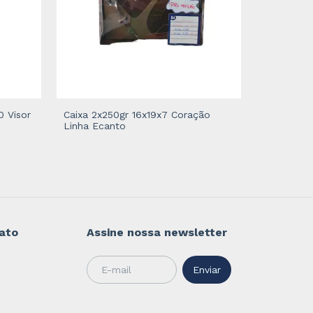
0 Visor
Caixa 2x250gr 16x19x7 Coração
Linha Ecanto
Caixa 2x2
Linha Clas
ato
Assine nossa newsletter