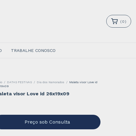
(
0
)
O
TRABALHE CONOSCO
io
/
DATAS FESTIVAS
/
Dia dos Namorados
/
Maleta visor Love id
19x09
leta visor Love id 26x19x09