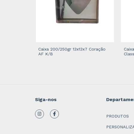
B 8x8x4
Caixa 200/250gr 13x13x7 Coração
Caix
AF K/B
Class
Siga-nos
Departame
PRODUTOS
PERSONALIZ