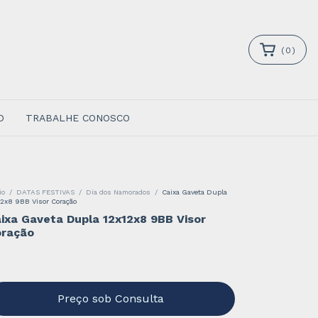
(
0
)
O
TRABALHE CONOSCO
io
/
DATAS FESTIVAS
/
Dia dos Namorados
/
Caixa Gaveta Dupla
12x8 9BB Visor Coração
ixa Gaveta Dupla 12x12x8 9BB Visor
oração