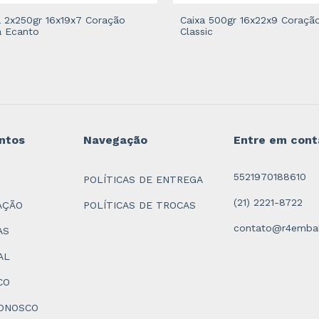
a 2x250gr 16x19x7 Coração
Caixa 500gr 16x22x9 Coraçã
a Ecanto
Classic
ntos
Navegação
Entre em cont
5521970188610
POLÍTICAS DE ENTREGA
(21) 2221-8722
AÇÃO
POLÍTICAS DE TROCAS
contato@r4embal
AS
AL
CO
ONOSCO