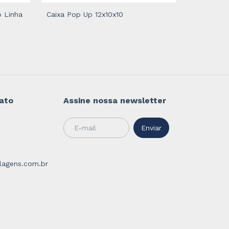
o Linha
Caixa Pop Up 12x10x10
Caixa Dive
ato
Assine nossa newsletter
agens.com.br