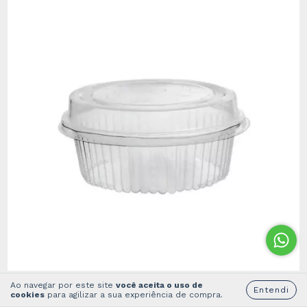
Ao navegar por este site
você aceita o uso de
Pote 120ml G645 Mini Doce Redondo c/10
Entendi
cookies
para agilizar a sua experiência de compra.