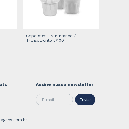
Copo 50ml POP Branco /
Transparente c/100
Pote 12 d
ato
Assine nossa newsletter
agens.com.br