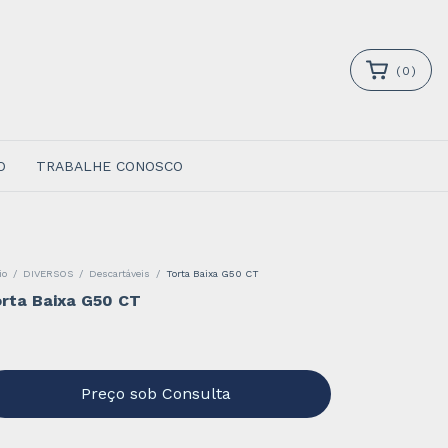
(
0
)
O
TRABALHE CONOSCO
io
/
DIVERSOS
/
Descartáveis
/
Torta Baixa G50 CT
rta Baixa G50 CT