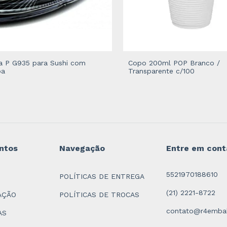
a P G935 para Sushi com
Copo 200ml POP Branco /
pa
Transparente c/100
ntos
Navegação
Entre em cont
5521970188610
POLÍTICAS DE ENTREGA
(21) 2221-8722
AÇÃO
POLÍTICAS DE TROCAS
contato@r4embal
AS