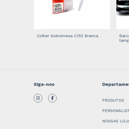
Branca
Colher Sobremesa C/50 Branca
Barc
tam
Siga-nos
Departame
PRODUTOS
PERSONALIZ
NOSSAS LOJ