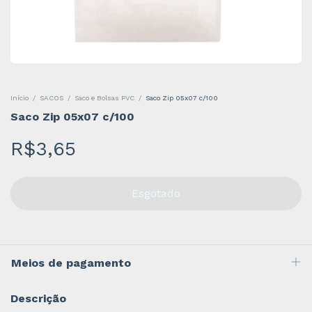
Início
/
SACOS
/
Saco e Bolsas PVC
/
Saco Zip 05x07 c/100
Saco Zip 05x07 c/100
R$3,65
Meios de pagamento
Descrição