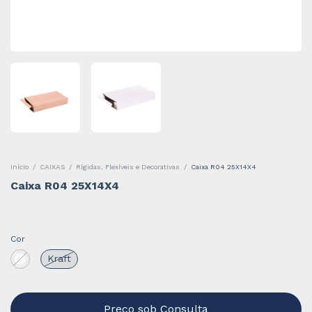
Início
/
CAIXAS
/
Rígidas, Flexíveis e Decorativas
/
Caixa R04 25X14X4
Caixa R04 25X14X4
Cor
Kraft